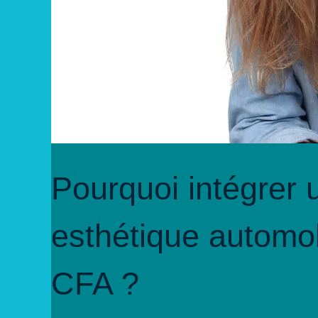
Pourquoi intégrer u
esthétique automob
CFA ?