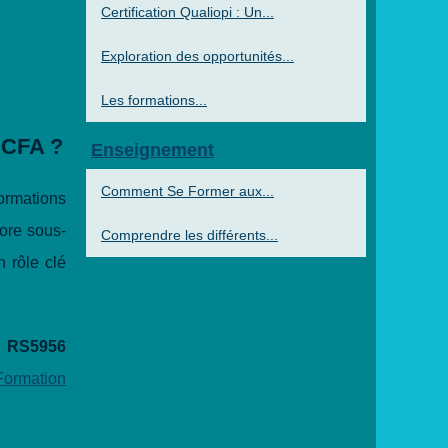
Certification Qualiopi : Un...
Exploration des opportunités...
Les formations...
t CFA ?
Enseignement
Comment Se Former aux...
ormations
core sous-
Comprendre les différents...
n rôle clé
e
RS5956
Formation