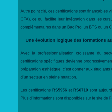
Autre point clé, ces certifications sont finançables
CFA), ce qui facilite leur intégration dans les cu
complémentaires dans un Bac Pro, un BTS ou un CQP
Une évolution logique des formations a
Avec la professionnalisation croissante du sect
certifications spécifiques devienne progressivement
préparation esthétique, c’est donner aux étudiants
d’un secteur en pleine mutation.
Les certifications
RS5956
et
RS6719
sont aujourd’
Plus d’informations sont disponibles sur le site de
F