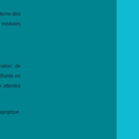
nterne des
de modules
ration de
ifiante en
x attentes
agogique.