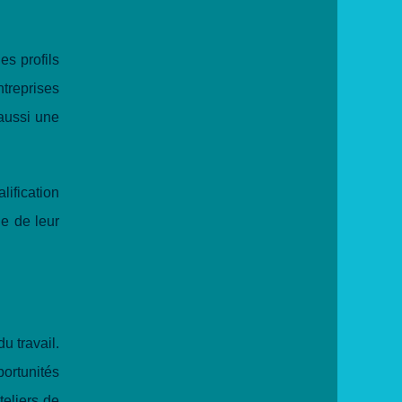
es profils
ntreprises
aussi une
lification
ie de leur
u travail.
ortunités
teliers de