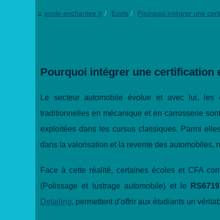
ecole-enchantee.fr
Ecole
Pourquoi intégrer une certif
Pourquoi intégrer une certification
Le secteur automobile évolue et avec lui, les 
traditionnelles en mécanique et en carrosserie son
exploitées dans les cursus classiques. Parmi elles
dans la valorisation et la revente des automobiles,
Face à cette réalité, certaines écoles et CFA co
(Polissage et lustrage automobile) et le
RS6719
Detailing
, permettent d’offrir aux étudiants un vérita