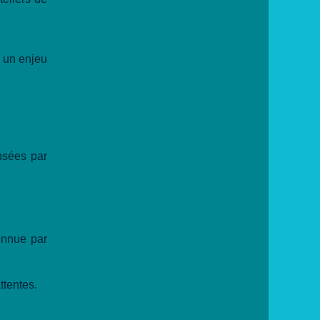
e un enjeu
nsées par
connue par
ttentes.